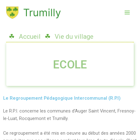
Aller
Trumilly
au
contenu
☘
Accueil
☘
Vie du village
ECOLE
Le Regroupement Pédagogique Intercommunal (R.P.I)
Le R.P.I. concerne les communes d’Auger Saint Vincent, Fresnoy-
le-Luat, Rocquemont et Trumilly.
Ce regroupement a été mis en oeuvre au début des années 2000