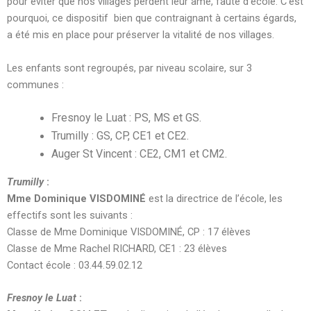
pour éviter que nos villages perdent leur âme, faute d’école. C’est
pourquoi, ce dispositif bien que contraignant à certains égards,
a été mis en place pour préserver la vitalité de nos villages.
Les enfants sont regroupés, par niveau scolaire, sur 3
communes :
Fresnoy le Luat : PS, MS et GS.
Trumilly : GS, CP, CE1 et CE2.
Auger St Vincent : CE2, CM1 et CM2.
Trumilly
:
Mme Dominique VISDOMINÉ
est la directrice de l’école, les
effectifs sont les suivants :
Classe de Mme Dominique VISDOMINÉ, CP : 17 élèves
Classe de Mme Rachel RICHARD, CE1 : 23 élèves
Contact école : 03.44.59.02.12
Fresnoy le Luat
: